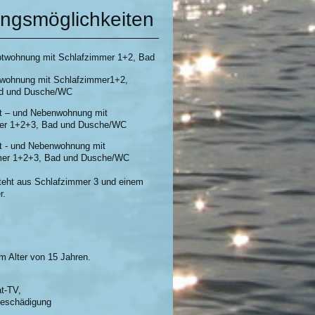
ungsmöglichkeiten
ptwohnung mit Schlafzimmer 1+2, Bad
twohnung mit Schlafzimmer1+2,
sche/WC
: Haupt – und Nebenwohnung mit
er 1+2+3, Bad und
Dusche/WC
pt - und Nebenwohnung mit
, Bad und Dusche/WC
aus Schlafzimmer 3 und einem
r.
acht ab einem Alter von 15 Jahren.
at-TV,
 Beschädigung