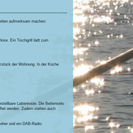
heiten aufmerksam machen:
ise. Ein Tischgrill lädt zum
erzstück der Wohnung. In der Küche
stellbare Lattenroste. Die Bettensets
üftet werden. Zudem stehen auch
nseher und ein DAB-Radio.