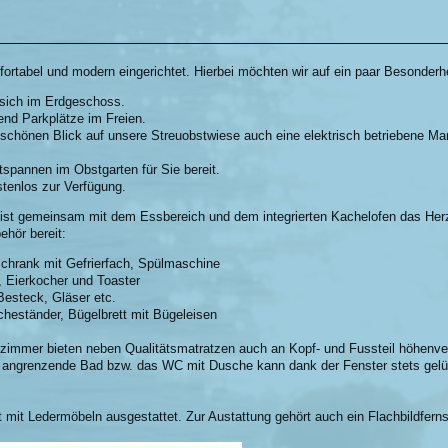
bel und modern eingerichtet. Hierbei möchten wir auf ein paar Besonder
sich im Erdgeschoss.
end Parkplätze im Freien.
chönen Blick auf unsere Streuobstwiese auch eine elektrisch betriebene Mark
spannen im Obstgarten für Sie bereit.
tenlos zur Verfügung.
t gemeinsam mit dem Essbereich und dem integrierten Kachelofen das H
ör bereit:
chrank mit Gefrierfach, Spülmaschine
 Eierkocher und Toaster
Besteck, Gläser etc.
eständer, Bügelbrett mit Bügeleisen
zimmer bieten neben Qualitätsmatratzen auch an Kopf- und Fussteil höhenver
Das angrenzende Bad bzw. das WC mit Dusche kann dank der Fenster stets gel
mit Ledermöbeln ausgestattet. Zur Austattung gehört auch ein Flachbildfer