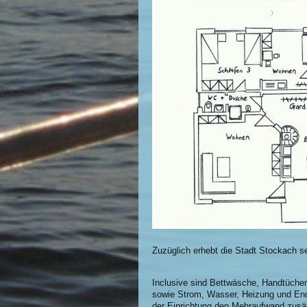
Zuzüglich erhebt die Stadt Stockac
Inclusive sind Bettwäsche, Handtücher
sowie Strom, Wasser, Heizung und Endr
der Einrichtung den Mehraufwand zusät