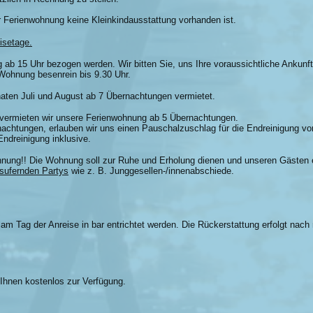
r Ferienwohnung keine Kleinkindausstattung vorhanden ist.
isetage.
b 15 Uhr bezogen werden. Wir bitten Sie, uns Ihre voraussichtliche Ankunftsz
 Wohnung besenrein bis 9.30 Uhr.
aten Juli und August ab 7 Übernachtungen vermietet.
 vermieten wir unsere Ferienwohnung ab 5 Übernachtungen.
nachtungen, erlauben wir uns einen Pauschalzuschlag für die Endreinigung vo
Endreinigung inklusive.
hnung!! Die Wohnung soll zur Ruhe und Erholung dienen und unseren Gästen 
ausufernden Partys
wie z. B. Junggesellen-/innenabschiede.
am Tag der Anreise in bar entrichtet werden. Die Rückerstattung erfolgt na
 Ihnen kostenlos zur Verfügung.