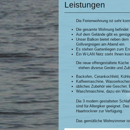
Leistungen
Die Ferienwohnung ist sehr komforta
Die gesamte Wohnung befindet 
Auf dem Gelände gibt es genüg
Unser Balkon bietet neben dem s
Grillvergnügen am Abend ein.
Es stehen Gartenliegen zum Ent
Éin W-LAN Netz steht Ihnen kos
Die neue offengestaltete Küche is
stehen diverse Geräte und Zubeh
Backofen, Cerankochfeld, Kühls
Kaffeemaschine, Wasserkocher,
übliches Zubehör wie Geschirr, 
Waschmaschine, dazu ein Wäsch
Die 3 modern gestalteten Schlaf
sind für Allergiker geeignet. 
Haartrockner zur Verfügung.
Das gemütliche Wohnzimmer ist 