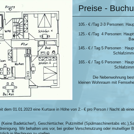
Preise - Buch
105.- € /Tag
2-3 Personen: Hau
125.- € /Tag 4 Personen: Haup
Bad und Du
145.- € / Tag 5 Personen 
Schlafzimm
165.- € / Tag 6 Personen : Hau
Schlafzimmer 1+2+3
Die Nebenwohnung besteht 
kleinen Wohnraum mit Fernsehe
h seit dem 01.01.2023 eine Kurtaxe in Höhe von 2.- € pro Person / N
 (Keine Badetücher!), Geschirrtücher, Putzmittel (Spülmaschinentabs etc.),S
einigung. Wir behalten uns vor, bei grober Verschmutzung oder mutwilliger
zlich in Rechnung zu stellen.